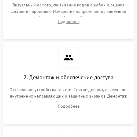
Визуальный осмотр, считывание кодов ошибок и оценка
состояния проводки. Измерение напряжения на клеммной
колодке. Анализ жалоб на проблемы с нагревом,
Подробнее
конвекцией, панелью управления или блокировкой дверцы.
2. Демонтаж и обеспечение доступа
Отключение устройства от сети. Снятие дверцы, извлечение
внутренних направляющих и защитных экранов. Демонтаж
задней или верхней панели для прямого доступа к
Подробнее
нагревательным элементам, плате и вентиляторам.