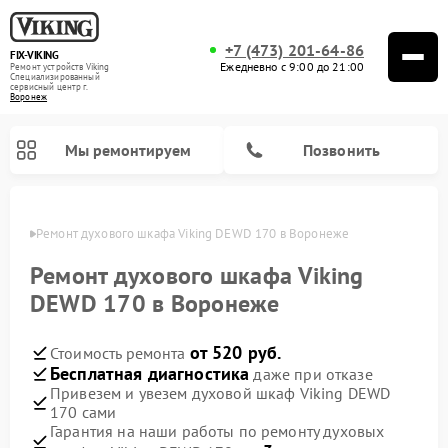
+7 (473) 201-64-86
FIX-VIKING
Ежедневно с 9:00 до 21:00
Ремонт устройств Viking
Специализированный
cервисный центр г.
Воронеж
Мы ремонтируем
Позвонить
онеже
Ремонт духового шкафа Viking DEWD 170 в Воронеже
Ремонт духового шкафа Viking
DEWD 170 в Воронеже
Ремонт варочных панелей Viking
Ремонт микроволновых печей Viking
от 520 руб.
Стоимость ремонта
Бесплатная диагностика
даже при отказе
Привезем и увезем духовой шкаф Viking DEWD
170 сами
Гарантия на наши работы по ремонту духовых