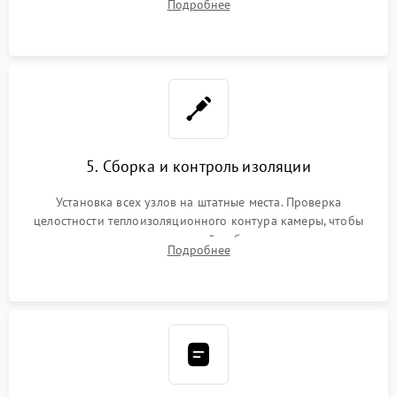
Подробнее
выгоревших реле, восстановление контактов и замена
уплотнителя.
5. Сборка и контроль изоляции
Установка всех узлов на штатные места. Проверка
целостности теплоизоляционного контура камеры, чтобы
исключить перегрев кухонной мебели и потерю тепла.
Подробнее
Надежная фиксация клемм и сборка корпуса шкафа.