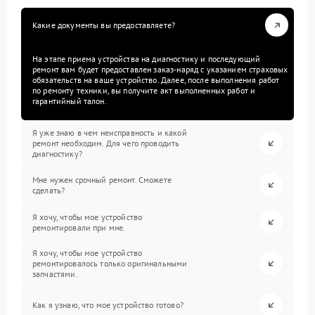
Какие документы вы предоставляете?
На этапе приема устройства на диагностику и последующий
ремонт вам будет предоставлен заказ-наряд с указанием страховых
обязательств на ваше устройство. Далее, после выполнения работ
по ремонту техники, вы получите акт выполненных работ и
гарантийный талон.
Я уже знаю в чем неисправность и какой
ремонт необходим. Для чего проводить
диагностику?
Мне нужен срочный ремонт. Сможете
сделать?
Я хочу, чтобы мое устройство
ремонтировали при мне.
Я хочу, чтобы мое устройство
ремонтировалось только оригинальными
запчастями.
Как я узнаю, что мое устройство готово?