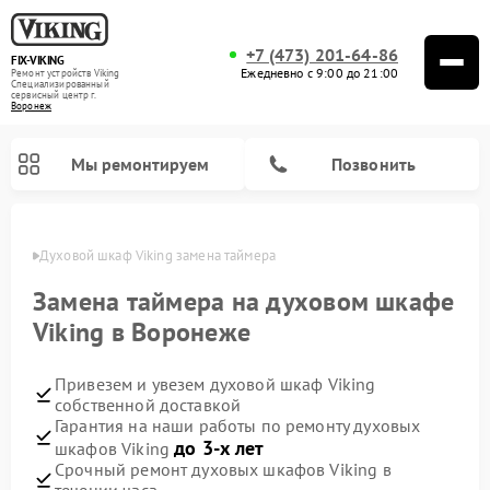
+7 (473) 201-64-86
FIX-VIKING
Ежедневно с 9:00 до 21:00
Ремонт устройств Viking
Специализированный
cервисный центр г.
Воронеж
Мы ремонтируем
Позвонить
онеже
Духовой шкаф Viking замена таймера
Замена таймера на духовом шкафе
Viking в Воронеже
Ремонт варочных панелей Viking
Ремонт микроволновых печей Viking
Привезем и увезем духовой шкаф Viking
собственной доставкой
Гарантия на наши работы по ремонту духовых
до 3-х лет
шкафов Viking
Срочный ремонт духовых шкафов Viking в