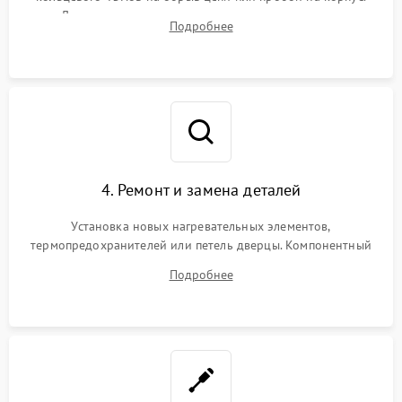
Диагностика термостата, датчиков температуры,
Подробнее
переключателя режимов и мотора конвекции.
4. Ремонт и замена деталей
Установка новых нагревательных элементов,
термопредохранителей или петель дверцы. Компонентный
ремонт электронного модуля управления, замена
Подробнее
выгоревших реле, восстановление контактов и замена
уплотнителя.