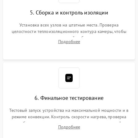
5. Сборка и контроль изоляции
Установка всех узлов на штатные места. Проверка
целостности теплоизоляционного контура камеры, чтобы
исключить перегрев кухонной мебели и потерю тепла.
Подробнее
Надежная фиксация клемм и сборка корпуса шкафа.
6. Финальное тестирование
Тестовый запуск устройства на максимальной мощности и в
режиме конвекции. Контроль скорости нагрева, проверка
срабатывания термостата при достижении заданной
Подробнее
температуры и тест на отсутствие утечек тока.