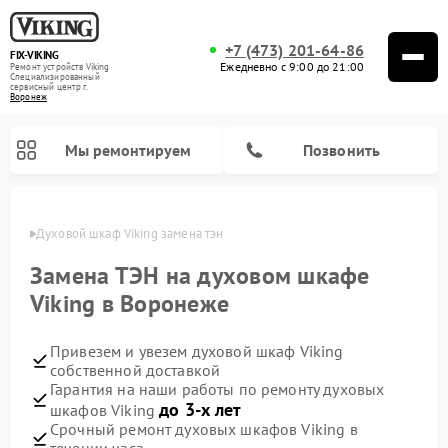
+7 (473) 201-64-86
FIX-VIKING
Ежедневно с 9:00 до 21:00
Ремонт устройств Viking
Специализированный
cервисный центр г.
Воронеж
Мы ремонтируем
Позвонить
онеже
Духовой шкаф Viking замена тэн
Замена ТЭН на духовом шкафе
Viking в Воронеже
Ремонт варочных панелей Viking
Ремонт микроволновых печей Viking
Привезем и увезем духовой шкаф Viking
собственной доставкой
Гарантия на наши работы по ремонту духовых
до 3-х лет
шкафов Viking
Срочный ремонт духовых шкафов Viking в