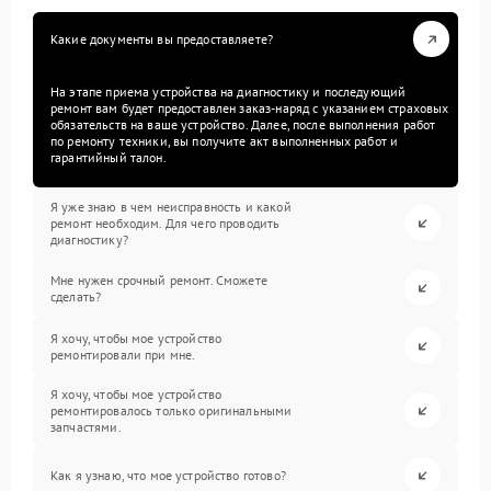
Какие документы вы предоставляете?
На этапе приема устройства на диагностику и последующий
ремонт вам будет предоставлен заказ-наряд с указанием страховых
обязательств на ваше устройство. Далее, после выполнения работ
по ремонту техники, вы получите акт выполненных работ и
гарантийный талон.
Я уже знаю в чем неисправность и какой
ремонт необходим. Для чего проводить
диагностику?
Мне нужен срочный ремонт. Сможете
сделать?
Я хочу, чтобы мое устройство
ремонтировали при мне.
Я хочу, чтобы мое устройство
ремонтировалось только оригинальными
запчастями.
Как я узнаю, что мое устройство готово?