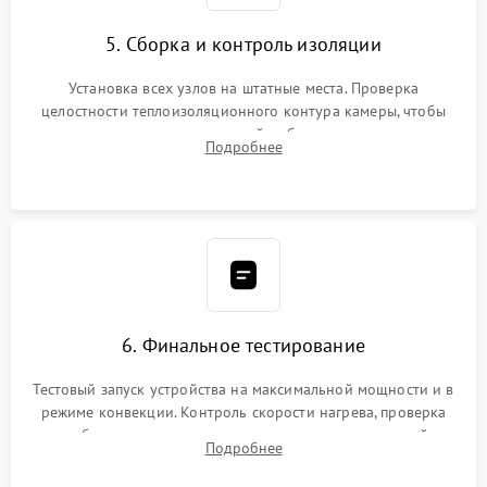
5. Сборка и контроль изоляции
Установка всех узлов на штатные места. Проверка
целостности теплоизоляционного контура камеры, чтобы
исключить перегрев кухонной мебели и потерю тепла.
Подробнее
Надежная фиксация клемм и сборка корпуса шкафа.
6. Финальное тестирование
Тестовый запуск устройства на максимальной мощности и в
режиме конвекции. Контроль скорости нагрева, проверка
срабатывания термостата при достижении заданной
Подробнее
температуры и тест на отсутствие утечек тока.