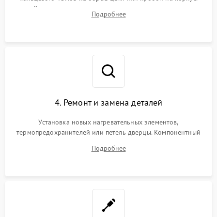
Диагностика термостата, датчиков температуры,
Подробнее
переключателя режимов и мотора конвекции.
4. Ремонт и замена деталей
Установка новых нагревательных элементов,
термопредохранителей или петель дверцы. Компонентный
ремонт электронного модуля управления, замена
Подробнее
выгоревших реле, восстановление контактов и замена
уплотнителя.