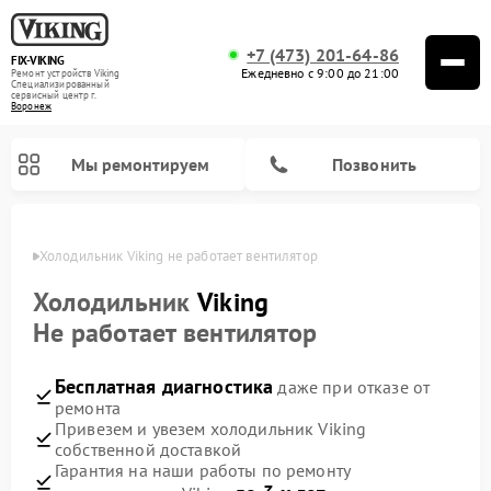
+7 (473) 201-64-86
FIX-VIKING
Ежедневно с 9:00 до 21:00
Ремонт устройств Viking
Специализированный
cервисный центр г.
Воронеж
Мы ремонтируем
Позвонить
онеже
Холодильник Viking не работает вентилятор
Холодильник
Viking
Не работает вентилятор
Ремонт варочных панелей Viking
Ремонт микроволновых печей Viking
Бесплатная диагностика
даже при отказе от
ремонта
Привезем и увезем холодильник Viking
собственной доставкой
Гарантия на наши работы по ремонту