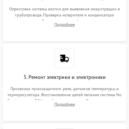
Опрессовка системы азотом для выявления микротрещин в
трубопроводе. Проверка испарителя и конденсатора
течеискателем. Демонтаж старого фильтра-осушителя и
Подробнее
продувка капиллярной трубки для устранения засоров.
3. Ремонт электрики и электроники
Прозвонка пускозащитного реле, датчиков температуры и
терморегулятора. Восстановление цепей питания системы No
Frost, включая ТЭН оттайки и вентилятор. Ремонт или замена
Подробнее
платы управления при сбоях алгоритмов.