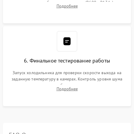
дозированным объемом хладагента (R600a, R134a) по
Подробнее
электронным весам. Контроль рабочего давления в системе.
6. Финальное тестирование работы
Запуск холодильника для проверки скорости выхода на
заданную температуру в камерах. Контроль уровня шума
компрессора, отсутствия обмерзания стенок и корректного
Подробнее
срабатывания системы автоматической оттайки.