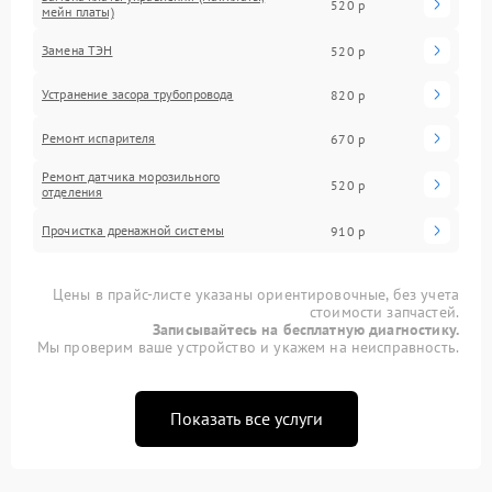
520 р
мейн платы)
Замена ТЭН
520 р
Устранение засора трубопровода
820 р
Ремонт испарителя
670 р
Ремонт датчика морозильного
520 р
отделения
Прочистка дренажной системы
910 р
Цены в прайс-листе указаны ориентировочные, без учета
стоимости запчастей.
Записывайтесь на бесплатную диагностику.
Мы проверим ваше устройство и укажем на неисправность.
Показать все услуги