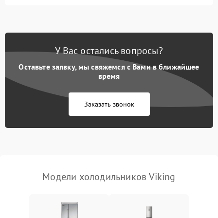
Не работает вентилятор
1800 ₽
Подробнее →
Поломка системы No Frost
2600 ₽
Подробнее →
У Вас остались вопросы?
Оставьте заявку, мы свяжемся с Вами в ближайшее
Образование конденсата
1800 ₽
Подробнее →
на стенках
время
Сбой в работе инвертора
2100 ₽
Подробнее →
Заказать звонок
Запах горелого при
2000 ₽
Подробнее →
работе
Не включается
1000 ₽
Подробнее →
холодильник
Модели холодильников Viking
Проблемы с системой
автоматической
1800 ₽
Подробнее →
разморозки