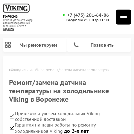
+7 (473) 201-64-86
FIX-VIKING
Ежедневно с 9:00 до 21:00
Ремонт устройств Viking
Специализированный
cервисный центр г.
Воронеж
Мы ремонтируем
Позвонить
онеже
Холодильник Viking ремонт/замена датчика температуры
Ремонт/замена датчика
температуры на холодильнике
Ремонт варочных панелей Viking
Ремонт микроволновых печей Viking
Viking в Воронеже
Привезем и увезем холодильник Viking
собственной доставкой
Гарантия на наши работы по ремонту
до 3-х лет
холодильников Viking