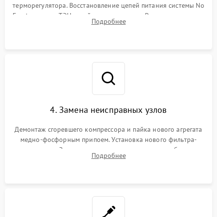
терморегулятора. Восстановление цепей питания системы No
Frost, включая ТЭН оттайки и вентилятор. Ремонт или замена
Подробнее
платы управления при сбоях алгоритмов.
4. Замена неисправных узлов
Демонтаж сгоревшего компрессора и пайка нового агрегата
медно-фосфорным припоем. Установка нового фильтра-
осушителя. Замена изношенных вентиляторов обдува,
Подробнее
сломанных заслонок или поврежденных дверных петель.