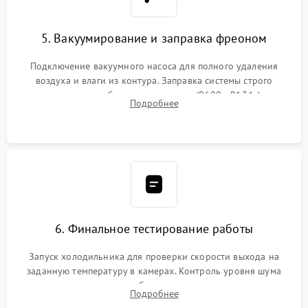
5. Вакуумирование и заправка фреоном
Подключение вакуумного насоса для полного удаления
воздуха и влаги из контура. Заправка системы строго
дозированным объемом хладагента (R600a, R134a) по
Подробнее
электронным весам. Контроль рабочего давления в системе.
6. Финальное тестирование работы
Запуск холодильника для проверки скорости выхода на
заданную температуру в камерах. Контроль уровня шума
компрессора, отсутствия обмерзания стенок и корректного
Подробнее
срабатывания системы автоматической оттайки.