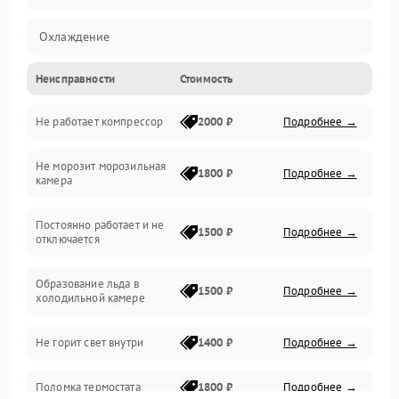
Охлаждение
Неисправности
Стоимость
Механика
Не работает компрессор
2000 ₽
Подробнее →
Электропитание
Не морозит морозильная
Дренаж
1800 ₽
Подробнее →
камера
Оттайка
Постоянно работает и не
1500 ₽
Подробнее →
отключается
Программное обеспечение
Образование льда в
1500 ₽
Подробнее →
холодильной камере
Не горит свет внутри
1400 ₽
Подробнее →
Поломка термостата
1800 ₽
Подробнее →