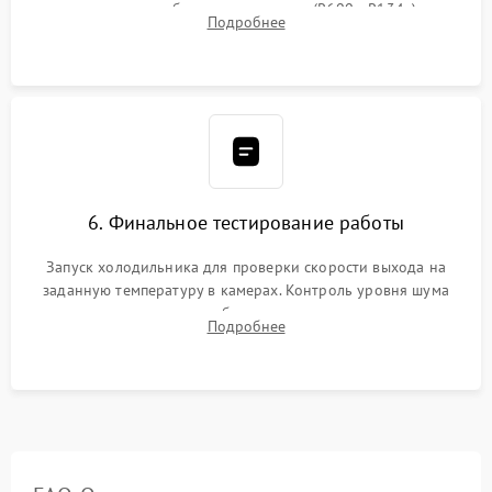
дозированным объемом хладагента (R600a, R134a) по
Подробнее
электронным весам. Контроль рабочего давления в системе.
6. Финальное тестирование работы
Запуск холодильника для проверки скорости выхода на
заданную температуру в камерах. Контроль уровня шума
компрессора, отсутствия обмерзания стенок и корректного
Подробнее
срабатывания системы автоматической оттайки.