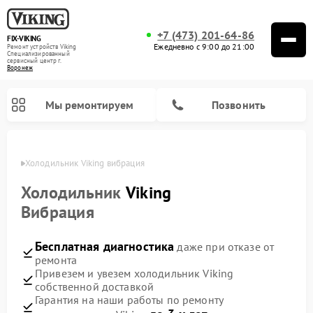
+7 (473) 201-64-86
FIX-VIKING
Ежедневно с 9:00 до 21:00
Ремонт устройств Viking
Специализированный
cервисный центр г.
Воронеж
Мы ремонтируем
Позвонить
онеже
Холодильник Viking вибрация
Холодильник
Viking
Вибрация
Ремонт варочных панелей Viking
Ремонт микроволновых печей Viking
Бесплатная диагностика
даже при отказе от
ремонта
Привезем и увезем холодильник Viking
собственной доставкой
Гарантия на наши работы по ремонту