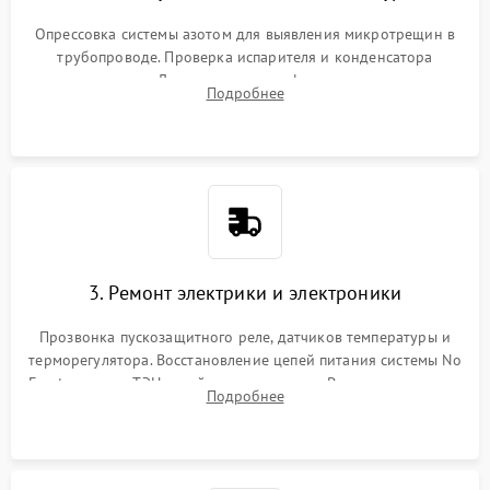
Опрессовка системы азотом для выявления микротрещин в
трубопроводе. Проверка испарителя и конденсатора
течеискателем. Демонтаж старого фильтра-осушителя и
Подробнее
продувка капиллярной трубки для устранения засоров.
3. Ремонт электрики и электроники
Прозвонка пускозащитного реле, датчиков температуры и
терморегулятора. Восстановление цепей питания системы No
Frost, включая ТЭН оттайки и вентилятор. Ремонт или замена
Подробнее
платы управления при сбоях алгоритмов.