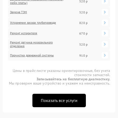
520 р
мейн платы)
Замена ТЭН
520 р
Устранение засора трубопровода
820 р
Ремонт испарителя
670 р
Ремонт датчика морозильного
520 р
отделения
Прочистка дренажной системы
910 р
Цены в прайс-листе указаны ориентировочные, без учета
стоимости запчастей.
Записывайтесь на бесплатную диагностику.
Мы проверим ваше устройство и укажем на неисправность.
Показать все услуги