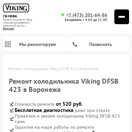
+7 (473) 201-64-86
FIX-VIKING
Ежедневно с 9:00 до 21:00
Ремонт устройств Viking
Специализированный
cервисный центр г.
Воронеж
Мы ремонтируем
Позвонить
онеже
Ремонт холодильника Viking DFSB 423 в Воронеже
Ремонт холодильника Viking DFSB
423 в Воронеже
Ремонт варочных панелей Viking
Ремонт микроволновых печей Viking
от 520 руб.
Стоимость ремонта
Бесплатная диагностика
даже при отказе
Привезем и увезем холодильник Viking DFSB 423
сами
Гарантия на наши работы по ремонту