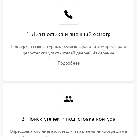
Образование конденсата
1800 ₽
Подробнее →
на стенках
Сбой в работе инвертора
2100 ₽
Подробнее →
1. Диагностика и внешний осмотр
Запах горелого при
2000 ₽
Подробнее →
Проверка температурных режимов, работы компрессора и
работе
целостности уплотнителей дверей. Измерение
сопротивления обмоток мотора, проверка термостата и
Не включается
Подробнее
1000 ₽
Подробнее →
считывание кодов ошибок с электронного дисплея.
холодильник
Проблемы с системой
автоматической
1800 ₽
Подробнее →
разморозки
2. Поиск утечек и подготовка контура
Опрессовка системы азотом для выявления микротрещин в