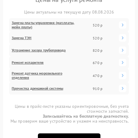
Цены актуальны на текущую дату 08.08.2026
Замена платы управления (мат.платы,
520 р
мейн платы)
Замена ТЭН
520 р
Устранение засора трубопровода
820 р
Ремонт испарителя
670 р
Ремонт датчика морозильного
470 р
отделения
Прочистка дренажной системы
910 р
Цены в прайс-листе указаны ориентировочные, без учета
стоимости запчастей.
Записывайтесь на бесплатную диагностику.
Мы проверим ваше устройство и укажем на неисправность.