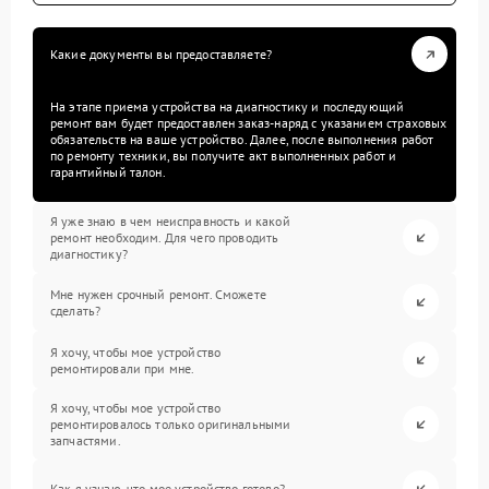
Какие документы вы предоставляете?
На этапе приема устройства на диагностику и последующий
ремонт вам будет предоставлен заказ-наряд с указанием страховых
обязательств на ваше устройство. Далее, после выполнения работ
по ремонту техники, вы получите акт выполненных работ и
гарантийный талон.
Я уже знаю в чем неисправность и какой
ремонт необходим. Для чего проводить
диагностику?
Мне нужен срочный ремонт. Сможете
сделать?
Я хочу, чтобы мое устройство
ремонтировали при мне.
Я хочу, чтобы мое устройство
ремонтировалось только оригинальными
запчастями.
Как я узнаю, что мое устройство готово?