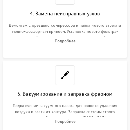
4. Замена неисправных узлов
Демонтаж сгоревшего компрессора и пайка нового агрегата
медно-фосфорным припоем. Установка нового фильтра-
осушителя. Замена изношенных вентиляторов обдува,
Подробнее
сломанных заслонок или поврежденных дверных петель.
5. Вакуумирование и заправка фреоном
Подключение вакуумного насоса для полного удаления
воздуха и влаги из контура. Заправка системы строго
дозированным объемом хладагента (R600a, R134a) по
Подробнее
электронным весам. Контроль рабочего давления в системе.