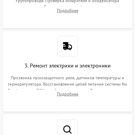
трубопроводе. Проверка испарителя и конденсатора
течеискателем. Демонтаж старого фильтра-осушителя и
Подробнее
продувка капиллярной трубки для устранения засоров.
3. Ремонт электрики и электроники
Прозвонка пускозащитного реле, датчиков температуры и
терморегулятора. Восстановление цепей питания системы No
Frost, включая ТЭН оттайки и вентилятор. Ремонт или замена
Подробнее
платы управления при сбоях алгоритмов.