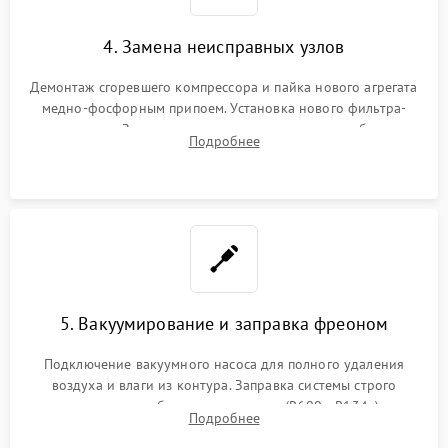
4. Замена неисправных узлов
Демонтаж сгоревшего компрессора и пайка нового агрегата
медно-фосфорным припоем. Установка нового фильтра-
осушителя. Замена изношенных вентиляторов обдува,
Подробнее
сломанных заслонок или поврежденных дверных петель.
5. Вакуумирование и заправка фреоном
Подключение вакуумного насоса для полного удаления
воздуха и влаги из контура. Заправка системы строго
дозированным объемом хладагента (R600a, R134a) по
Подробнее
электронным весам. Контроль рабочего давления в системе.