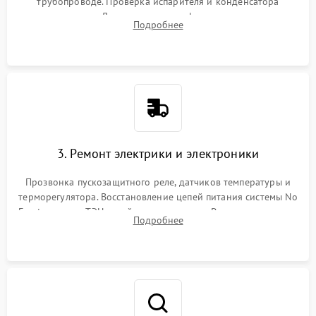
трубопроводе. Проверка испарителя и конденсатора
течеискателем. Демонтаж старого фильтра-осушителя и
Подробнее
продувка капиллярной трубки для устранения засоров.
3. Ремонт электрики и электроники
Прозвонка пускозащитного реле, датчиков температуры и
терморегулятора. Восстановление цепей питания системы No
Frost, включая ТЭН оттайки и вентилятор. Ремонт или замена
Подробнее
платы управления при сбоях алгоритмов.