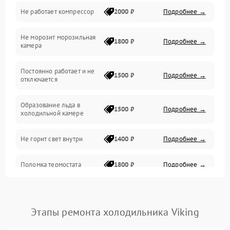
Не работает компрессор
2000 ₽
Подробнее →
Электропитание
Не морозит морозильная
Дренаж
1800 ₽
Подробнее →
камера
Оттайка
Постоянно работает и не
1500 ₽
Подробнее →
отключается
Программное обеспечение
Образование льда в
1500 ₽
Подробнее →
холодильной камере
Не горит свет внутри
1400 ₽
Подробнее →
Поломка термостата
1800 ₽
Подробнее →
Не работает вентилятор
1800 ₽
Подробнее →
Этапы ремонта холодильника Viking
Поломка системы No Frost
2600 ₽
Подробнее →