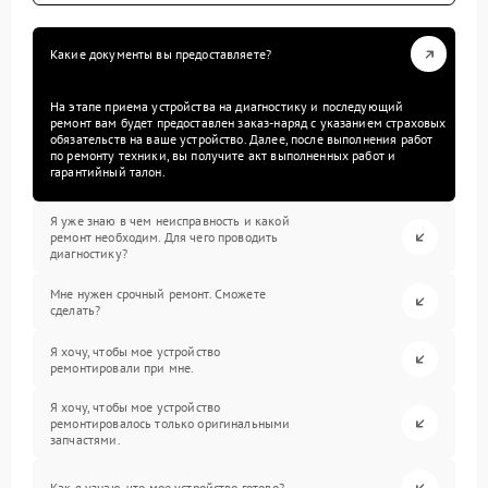
Какие документы вы предоставляете?
На этапе приема устройства на диагностику и последующий
ремонт вам будет предоставлен заказ-наряд с указанием страховых
обязательств на ваше устройство. Далее, после выполнения работ
по ремонту техники, вы получите акт выполненных работ и
гарантийный талон.
Я уже знаю в чем неисправность и какой
ремонт необходим. Для чего проводить
диагностику?
Мне нужен срочный ремонт. Сможете
сделать?
Я хочу, чтобы мое устройство
ремонтировали при мне.
Я хочу, чтобы мое устройство
ремонтировалось только оригинальными
запчастями.
Как я узнаю, что мое устройство готово?