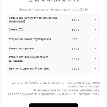
Цены актуальны на текущую дату 07.08.2026
Замена платы управления (мат.платы,
520 р
мейн платы)
Замена ТЭН
520 р
Устранение засора трубопровода
820 р
Ремонт испарителя
670 р
Ремонт датчика морозильного
470 р
отделения
Прочистка дренажной системы
910 р
Цены в прайс-листе указаны ориентировочные, без учета
стоимости запчастей.
Записывайтесь на бесплатную диагностику.
Мы проверим ваше устройство и укажем на неисправность.