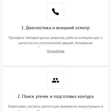
Образование конденсата
1800 ₽
Подробнее →
на стенках
Сбой в работе инвертора
2100 ₽
Подробнее →
1. Диагностика и внешний осмотр
Запах горелого при
2000 ₽
Подробнее →
Проверка температурных режимов, работы компрессора и
работе
целостности уплотнителей дверей. Измерение
сопротивления обмоток мотора, проверка термостата и
Не включается
Подробнее
1000 ₽
Подробнее →
считывание кодов ошибок с электронного дисплея.
холодильник
Проблемы с системой
автоматической
1800 ₽
Подробнее →
разморозки
2. Поиск утечек и подготовка контура
Опрессовка системы азотом для выявления микротрещин в