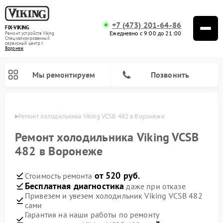
+7 (473) 201-64-86
FIX-VIKING
Ежедневно с 9:00 до 21:00
Ремонт устройств Viking
Специализированный
cервисный центр г.
Воронеж
Мы ремонтируем
Позвонить
онеже
Ремонт холодильника Viking VCSB 482 в Воронеже
Ремонт холодильника Viking VCSB
482 в Воронеже
Ремонт варочных панелей Viking
Ремонт микроволновых печей Viking
от 520 руб.
Стоимость ремонта
Бесплатная диагностика
даже при отказе
Привезем и увезем холодильник Viking VCSB 482
сами
Гарантия на наши работы по ремонту