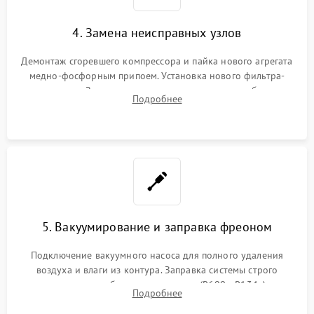
4. Замена неисправных узлов
Демонтаж сгоревшего компрессора и пайка нового агрегата
медно-фосфорным припоем. Установка нового фильтра-
осушителя. Замена изношенных вентиляторов обдува,
Подробнее
сломанных заслонок или поврежденных дверных петель.
5. Вакуумирование и заправка фреоном
Подключение вакуумного насоса для полного удаления
воздуха и влаги из контура. Заправка системы строго
дозированным объемом хладагента (R600a, R134a) по
Подробнее
электронным весам. Контроль рабочего давления в системе.