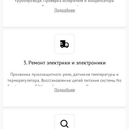
трубопроводе. Проверка испарителя и конденсатора
течеискателем. Демонтаж старого фильтра-осушителя и
Подробнее
продувка капиллярной трубки для устранения засоров.
3. Ремонт электрики и электроники
Прозвонка пускозащитного реле, датчиков температуры и
терморегулятора. Восстановление цепей питания системы No
Frost, включая ТЭН оттайки и вентилятор. Ремонт или замена
Подробнее
платы управления при сбоях алгоритмов.