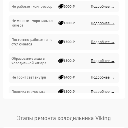
Не работает компрессор
2000 ₽
Подробнее →
Электропитание
Не морозит морозильная
Дренаж
1800 ₽
Подробнее →
камера
Оттайка
Постоянно работает и не
1500 ₽
Подробнее →
отключается
Программное обеспечение
Образование льда в
1500 ₽
Подробнее →
холодильной камере
Не горит свет внутри
1400 ₽
Подробнее →
Поломка термостата
1800 ₽
Подробнее →
Не работает вентилятор
1800 ₽
Подробнее →
Этапы ремонта холодильника Viking
Поломка системы No Frost
2600 ₽
Подробнее →