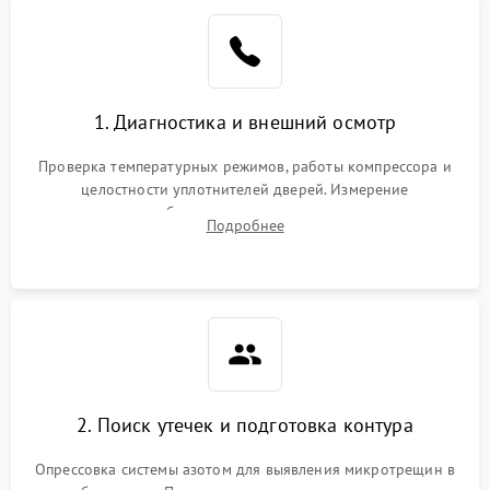
Образование конденсата
1800 ₽
Подробнее →
на стенках
Сбой в работе инвертора
2100 ₽
Подробнее →
1. Диагностика и внешний осмотр
Запах горелого при
2000 ₽
Подробнее →
Проверка температурных режимов, работы компрессора и
работе
целостности уплотнителей дверей. Измерение
сопротивления обмоток мотора, проверка термостата и
Не включается
Подробнее
1000 ₽
Подробнее →
считывание кодов ошибок с электронного дисплея.
холодильник
Проблемы с системой
автоматической
1800 ₽
Подробнее →
разморозки
2. Поиск утечек и подготовка контура
Опрессовка системы азотом для выявления микротрещин в