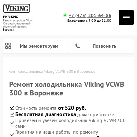
+7 (473) 201-64-86
FIX-VIKING
Ежедневно с 9:00 до 21:00
Ремонт устройств Viking
Специализированный
cервисный центр г.
Воронеж
Мы ремонтируем
Позвонить
же
Ремонт холодильника Viking VCWB 300 в Воронеже
Ремонт холодильника Viking VCWB
300 в Воронеже
Ремонт варочных панелей Viking
Ремонт микроволновых печей Viking
от 520 руб.
Стоимость ремонта
Бесплатная диагностика
даже при отказе
Привезем и увезем холодильник Viking VCWB 300
сами
Гарантия на наши работы по ремонту