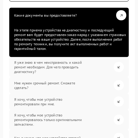
Какие документы вы предоставляете?
На этапе приема устройства на диагностику и последующий
ремонт вам будет предоставлен заказ-наряд с указанием страховых
обязательств на ваше устройство. Далее, после выполнения работ
по ремонту техники, вы получите акт выполненных работ и
гарантийный талон.
Я уже знаю в чем неисправность и какой
ремонт необходим. Для чего проводить
диагностику?
Мне нужен срочный ремонт. Сможете
сделать?
Я хочу, чтобы мое устройство
ремонтировали при мне.
Я хочу, чтобы мое устройство
ремонтировалось только оригинальными
запчастями.
Как я узнаю, что мое устройство готово?