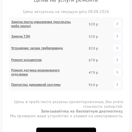
Цены актуальны на текущую дату 08.08.2026
Замена платы управления (мат.платы,
520 р
мейн платы)
Замена ТЭН
520 р
Устранение засора трубопровода
820 р
Ремонт испарителя
670 р
Ремонт датчика морозильного
470 р
отделения
Прочистка дренажной системы
910 р
Цены в прайс-листе указаны ориентировочные, без учета
стоимости запчастей.
Записывайтесь на бесплатную диагностику.
Мы проверим ваше устройство и укажем на неисправность.