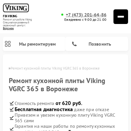
+7 (473) 201-64-86
FIX-VIKING
Ежедневно с 9:00 до 21:00
Ремонт устройств Viking
Специализированный
cервисный центр г.
Воронеж
Мы ремонтируем
Позвонить
онеже
Ремонт кухонной плиты Viking VGRC 365 в Воронеже
Ремонт кухонной плиты Viking
VGRC 365 в Воронеже
Ремонт варочных панелей Viking
Ремонт микроволновых печей Viking
от 620 руб.
Стоимость ремонта
Бесплатная диагностика
даже при отказе
Привезем и увезем кухонную плиту Viking VGRC
365 сами
Гарантия на наши работы по ремонту кухонных