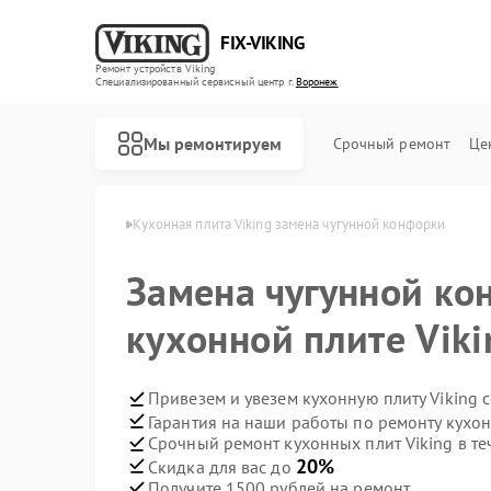
FIX-VIKING
Ремонт устройств Viking
Специализированный cервисный центр г.
Воронеж
Мы ремонтируем
Срочный ремонт
Це
т Viking в Воронеже
Кухонная плита Viking замена чугунной конфорки
Замена чугунной ко
кухонной плите Vik
Ремонт варочных панелей Viking
Ремонт духовых шкафов Viking
Ремонт микроволновых печей Viking
Привезем и увезем кухонную плиту Viking 
Гарантия на наши работы по ремонту кухон
Срочный ремонт кухонных плит Viking в те
20%
Скидка для вас до
Получите 1500 рублей на ремонт