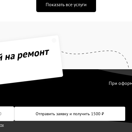
Показать все услуги
й на ремонт
При оформл
Отправить заявку и получить 1500 ₽
сти