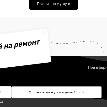
Показать все услуги
й на ремонт
При оформл
Отправить заявку и получить 1500 ₽
сти