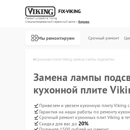
FIX-VIKING
Ремонт устройств Viking
Специализированный cервисный центр г.
Воронеж
Мы ремонтируем
Срочный ремонт
Це
т Viking в Воронеже
Кухонная плита Viking замена лампы подсветки
Замена лампы подсв
кухонной плите Vik
Ремонт варочных панелей Viking
Ремонт духовых шкафов Viking
Ремонт микроволновых печей Viking
Привезем и увезем кухонную плиту Viking 
Гарантия на наши работы по ремонту кухон
Срочный ремонт кухонных плит Viking в те
20%
Скидка для вас до
Получите 1500 рублей на ремонт