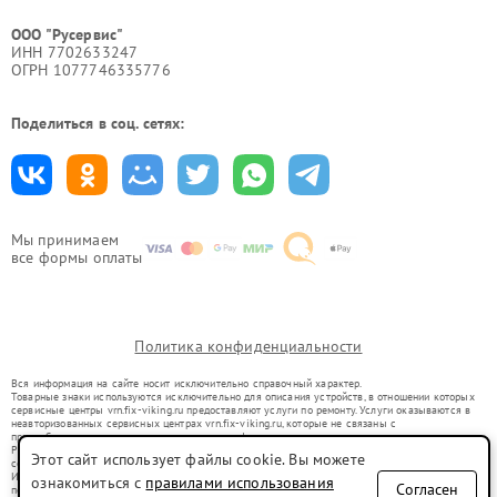
ООО "Русервис"
ИНН 7702633247
ОГРН 1077746335776
Поделиться в соц. сетях:
Мы принимаем
все формы оплаты
Политика конфиденциальности
Вся информация на сайте носит исключительно справочный характер.
Товарные знаки используются исключительно для описания устройств, в отношении которых
сервисные центры vrn.fix-viking.ru предоставляют услуги по ремонту. Услуги оказываются в
неавторизованных сервисных центрах vrn.fix-viking.ru, которые не связаны с
правообладателями товарных знаков или их официальными представителями.
Ремонт осуществляется для устройств, уже введенных в гражданский оборот в соответствии
Этот сайт использует файлы cookie. Вы можете
со статьей 1487 ГК РФ.
Использование товарных знаков не преследует цели индивидуализации услуг или введения
ознакомиться с
правилами использования
Согласен
потребителей в заблуждение, а служит для информирования о предоставляемых услугах по