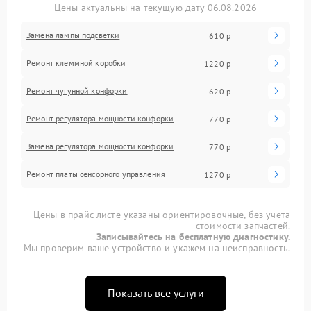
Цены актуальны на текущую дату 06.08.2026
Замена лампы подсветки
610 р
Ремонт клеммной коробки
1220 р
Ремонт чугунной конфорки
620 р
Ремонт регулятора мощности конфорки
770 р
Замена регулятора мощности конфорки
770 р
Ремонт платы сенсорного управления
1270 р
Цены в прайс-листе указаны ориентировочные, без учета
стоимости запчастей.
Записывайтесь на бесплатную диагностику.
Мы проверим ваше устройство и укажем на неисправность.
Показать все услуги