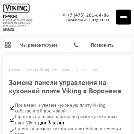
+7 (473) 201-64-86
FIX-VIKING
Ежедневно с 9:00 до 21:00
Ремонт устройств Viking
Специализированный
cервисный центр г.
Воронеж
Мы ремонтируем
Позвонить
онеже
Кухонная плита Viking замена панели управления
Замена панели управления на
кухонной плите Viking в Воронеже
Ремонт варочных панелей Viking
Ремонт микроволновых печей Viking
Привезем и увезем кухонную плиту Viking
собственной доставкой
Гарантия на наши работы по ремонту кухонных
до 3-х лет
плит Viking
Срочный ремонт кухонных плит Viking в течении