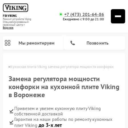
+7 (473) 201-64-86
FIX-VIKING
Ежедневно с 9:00 до 21:00
Ремонт устройств Viking
Специализированный
cервисный центр г.
Воронеж
Мы ремонтируем
Позвонить
онеже
Кухонная плита Viking замена регулятора мощности конфорки
Замена регулятора мощности
конфорки на кухонной плите Viking
Ремонт варочных панелей Viking
Ремонт микроволновых печей Viking
в Воронеже
Привезем и увезем кухонную плиту Viking
собственной доставкой
Гарантия на наши работы по ремонту кухонных
до 3-х лет
плит Viking