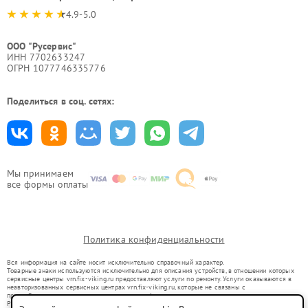
4.9-5.0
ООО "Русервис"
ИНН 7702633247
ОГРН 1077746335776
Поделиться в соц. сетях:
Мы принимаем
все формы оплаты
Политика конфиденциальности
Вся информация на сайте носит исключительно справочный характер.
Товарные знаки используются исключительно для описания устройств, в отношении которых
сервисные центры vrn.fix-viking.ru предоставляют услуги по ремонту. Услуги оказываются в
неавторизованных сервисных центрах vrn.fix-viking.ru, которые не связаны с
правообладателями товарных знаков или их официальными представителями.
Ремонт осуществляется для устройств, уже введенных в гражданский оборот в соответствии