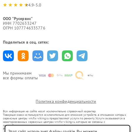
4.9-5.0
ООО "Русервис"
ИНН 7702633247
ОГРН 1077746335776
Поделиться в соц. сетях:
Мы принимаем
все формы оплаты
Политика конфиденциальности
Вся информация на сайте носит исключительно справочный характер.
Товарные знаки используются исключительно для описания устройств, в отношении которых
сервисные центры vrn.fix-viking.ru предоставляют услуги по ремонту. Услуги оказываются в
неавторизованных сервисных центрах vrn.fix-viking.ru, которые не связаны с
правообладателями товарных знаков или их официальными представителями.
Ремонт осуществляется для устройств, уже введенных в гражданский оборот в соответствии
Этот сайт использует файлы cookie. Вы можете