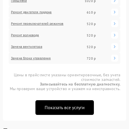
Прошивка
1020 р
Ремонт двигателя поддона
610 р
Ремонт переключателей режимов
520 р
Ремонт волновода
520 р
Замена вентилятора
520 р
Замена блока управления
720 р
Цены в прайс-листе указаны ориентировочные, без учета
стоимости запчастей.
Записывайтесь на бесплатную диагностику.
Мы проверим ваше устройство и укажем на неисправность.
Показать все услуги