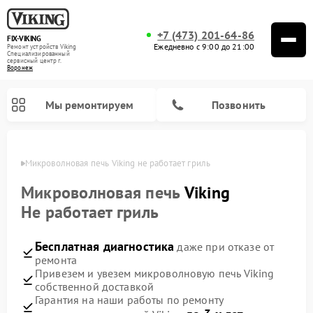
+7 (473) 201-64-86
FIX-VIKING
Ежедневно с 9:00 до 21:00
Ремонт устройств Viking
Специализированный
cервисный центр г.
Воронеж
Мы ремонтируем
Позвонить
онеже
Микроволновая печь Viking не работает гриль
Микроволновая печь
Viking
Не работает гриль
Ремонт варочных панелей Viking
Бесплатная диагностика
даже при отказе от
ремонта
Привезем и увезем микроволновую печь Viking
собственной доставкой
Гарантия на наши работы по ремонту