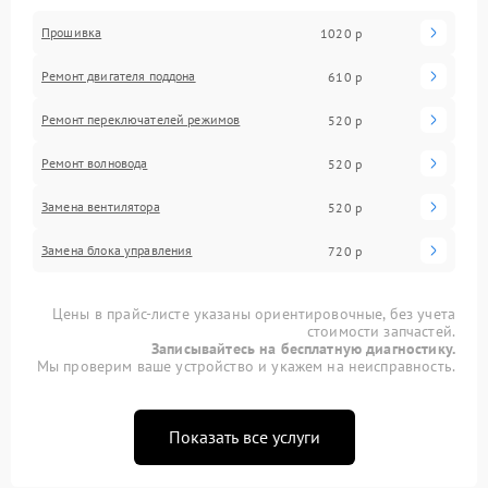
Прошивка
1020 р
Ремонт двигателя поддона
610 р
Ремонт переключателей режимов
520 р
Ремонт волновода
520 р
Замена вентилятора
520 р
Замена блока управления
720 р
Цены в прайс-листе указаны ориентировочные, без учета
стоимости запчастей.
Записывайтесь на бесплатную диагностику.
Мы проверим ваше устройство и укажем на неисправность.
Показать все услуги