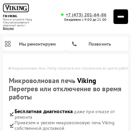
+7 (473) 201-64-86
FIX-VIKING
Ежедневно с 9:00 до 21:00
Ремонт устройств Viking
Специализированный
cервисный центр г.
Воронеж
Мы ремонтируем
Позвонить
онеже
Микроволновая печь Viking перегрев или отключение во время работы
Микроволновая печь
Viking
Перегрев или отключение во время
Ремонт варочных панелей Viking
работы
Бесплатная диагностика
даже при отказе от
ремонта
Привезем и увезем микроволновую печь Viking
собственной доставкой