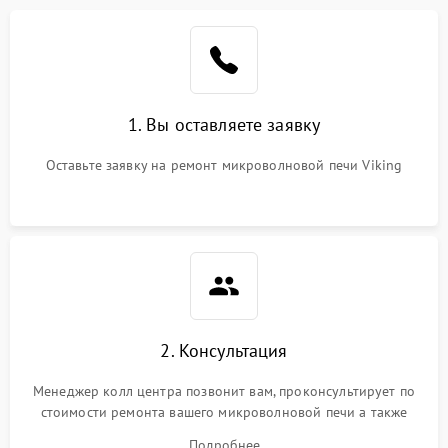
Проблемы с вентилятором
2000 ₽
Подробнее →
Поломка системы
2200 ₽
Подробнее →
охлаждения
1. Вы оставляете заявку
Не работают сенсорные
2400 ₽
Подробнее →
кнопки
Оставьте заявку на ремонт микроволновой печи Viking
Не горит подсветка
2000 ₽
Подробнее →
Сломался трансформатор
1000 ₽
Подробнее →
2. Консультация
Менеджер колл центра позвонит вам, проконсультирует по
стоимости ремонта вашего микроволновой печи а также
ответит на все ваши вопросы.
Подробнее