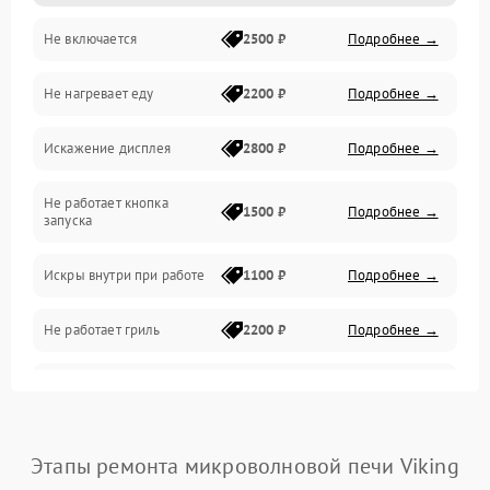
Не включается
2500 ₽
Подробнее →
Механика и внутренние элементы
Не нагревает еду
2200 ₽
Подробнее →
Механические повреждения
Искажение дисплея
2800 ₽
Подробнее →
Питание и запуск
Не работает кнопка
Нагрев и приготовление
1500 ₽
Подробнее →
запуска
Программное обеспечение
Искры внутри при работе
1100 ₽
Подробнее →
Не работает гриль
2200 ₽
Подробнее →
Перегрев или отключение
2400 ₽
Подробнее →
во время работы
Появление запаха гари
2400 ₽
Подробнее →
Этапы ремонта микроволновой печи Viking