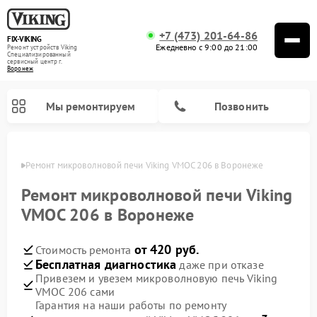
+7 (473) 201-64-86
FIX-VIKING
Ежедневно с 9:00 до 21:00
Ремонт устройств Viking
Специализированный
cервисный центр г.
Воронеж
Мы ремонтируем
Позвонить
онеже
Ремонт микроволновой печи Viking VMOC 206 в Воронеже
Ремонт микроволновой печи Viking
VMOC 206 в Воронеже
Ремонт варочных панелей Viking
от 420 руб.
Стоимость ремонта
Бесплатная диагностика
даже при отказе
Привезем и увезем микроволновую печь Viking
VMOC 206 сами
Гарантия на наши работы по ремонту