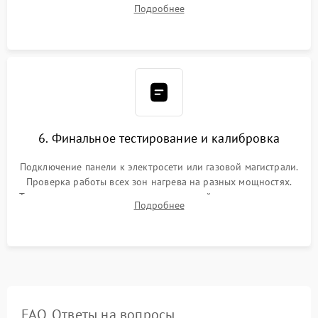
проверкой равномерности зазоров. Нанесение
Подробнее
термостойкого герметика или укладка уплотнительной
ленты по контуру.
6. Финальное тестирование и калибровка
Подключение панели к электросети или газовой магистрали.
Проверка работы всех зон нагрева на разных мощностях.
Тестирование сенсорного управления, таймера, индикаторов
Подробнее
остаточного тепла и систем защиты от перегрева.
FAQ. Ответы на вопросы