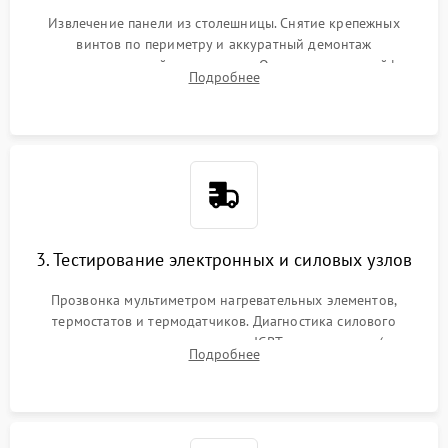
Извлечение панели из столешницы. Снятие крепежных
винтов по периметру и аккуратный демонтаж
стеклокерамической поверхности. Отсоединение шлейфов
Подробнее
сенсорного блока для доступа к силовым платам, катушкам
или ТЭНам.
3. Тестирование электронных и силовых узлов
Прозвонка мультиметром нагревательных элементов,
термостатов и термодатчиков. Диагностика силового
модуля, реле, диодных мостов и IGBT-транзисторов (для
Подробнее
индукции). Проверка кранов и газ-контроля (для газовых
панелей).