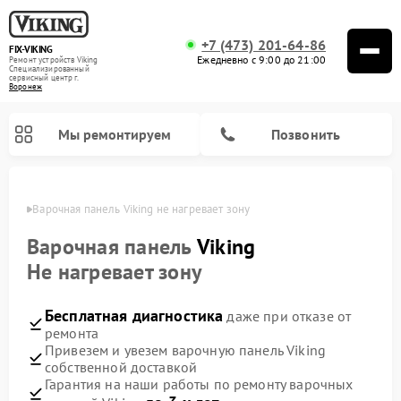
+7 (473) 201-64-86
FIX-VIKING
Ежедневно с 9:00 до 21:00
Ремонт устройств Viking
Специализированный
cервисный центр г.
Воронеж
Мы ремонтируем
Позвонить
онеже
Варочная панель Viking не нагревает зону
Варочная панель
Viking
Не нагревает зону
Ремонт микроволновых печей Viking
Бесплатная диагностика
даже при отказе от
ремонта
Привезем и увезем варочную панель Viking
собственной доставкой
Гарантия на наши работы по ремонту варочных