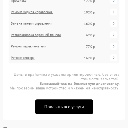
Прошивка
1270 р
Ремонт модуля управления
1920 р
Замена панели управления
1620 р
Разблокировка варочной панели
620 р
Ремонт переключателя
770 р
Ремонт сенсора
1620 р
Цены в прайс-листе указаны ориентировочные, без учета
стоимости запчастей.
Записывайтесь на бесплатную диагностику.
Мы проверим ваше устройство и укажем на неисправность.
Показать все услуги