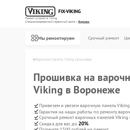
FIX-VIKING
Ремонт устройств Viking
Специализированный cервисный центр г.
Воронеж
Мы ремонтируем
Срочный ремонт
Це
й Viking в Воронеже
Варочная панель Viking прошивка
Прошивка на варочн
Viking в Воронеже
Ремонт духовых шкафов Viking
Ремонт микроволновых печей Viking
Привезем и увезем варочную панель Vikin
Гарантия на наши работы по ремонту варо
Срочный ремонт варочных панелей Viking 
20%
Скидка для вас до
Получите 1500 рублей на ремонт