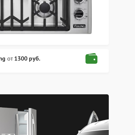
ng
от
1300 руб.