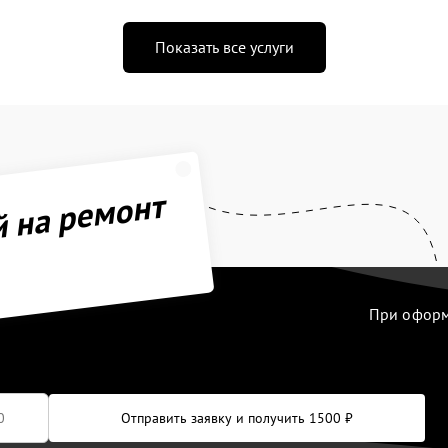
Показать все услуги
й на ремонт
При оформл
Отправить заявку и получить 1500 ₽