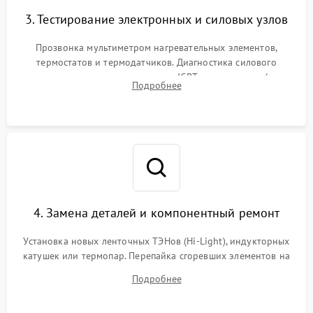
3. Тестирование электронных и силовых узлов
Прозвонка мультиметром нагревательных элементов,
термостатов и термодатчиков. Диагностика силового
модуля, реле, диодных мостов и IGBT-транзисторов (для
Подробнее
индукции). Проверка кранов и газ-контроля (для газовых
панелей).
4. Замена деталей и компонентный ремонт
Установка новых ленточных ТЭНов (Hi-Light), индукторных
катушек или термопар. Перепайка сгоревших элементов на
плате управления, восстановление токопроводящих
Подробнее
дорожек. Очистка контактов и замена поврежденной
проводки.