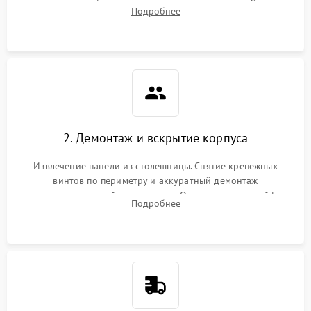
проверка конфорок на равномерность нагрева. Опрос
Подробнее
клиента о симптомах (не включается, не видит посуду,
щелкает).
2. Демонтаж и вскрытие корпуса
Извлечение панели из столешницы. Снятие крепежных
винтов по периметру и аккуратный демонтаж
стеклокерамической поверхности. Отсоединение шлейфов
Подробнее
сенсорного блока для доступа к силовым платам, катушкам
или ТЭНам.