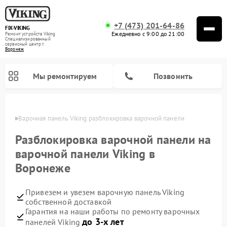
+7 (473) 201-64-86
FIX-VIKING
Ежедневно с 9:00 до 21:00
Ремонт устройств Viking
Специализированный
cервисный центр г.
Воронеж
Мы ремонтируем
Позвонить
онеже
Варочная панель Viking разблокировка варочной панели
Разблокировка варочной панели на
варочной панели Viking в
Ремонт микроволновых печей Viking
Воронеже
Привезем и увезем варочную панель Viking
собственной доставкой
Гарантия на наши работы по ремонту варочных
до 3-х лет
панелей Viking