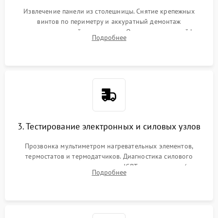
Извлечение панели из столешницы. Снятие крепежных
винтов по периметру и аккуратный демонтаж
стеклокерамической поверхности. Отсоединение шлейфов
Подробнее
сенсорного блока для доступа к силовым платам, катушкам
или ТЭНам.
3. Тестирование электронных и силовых узлов
Прозвонка мультиметром нагревательных элементов,
термостатов и термодатчиков. Диагностика силового
модуля, реле, диодных мостов и IGBT-транзисторов (для
Подробнее
индукции). Проверка кранов и газ-контроля (для газовых
панелей).