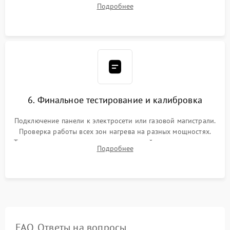
проверкой равномерности зазоров. Нанесение
Подробнее
термостойкого герметика или укладка уплотнительной
ленты по контуру.
6. Финальное тестирование и калибровка
Подключение панели к электросети или газовой магистрали.
Проверка работы всех зон нагрева на разных мощностях.
Тестирование сенсорного управления, таймера, индикаторов
Подробнее
остаточного тепла и систем защиты от перегрева.
FAQ. Ответы на вопросы