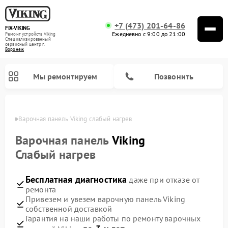
+7 (473) 201-64-86
FIX-VIKING
Ежедневно с 9:00 до 21:00
Ремонт устройств Viking
Специализированный
cервисный центр г.
Воронеж
Мы ремонтируем
Позвонить
онеже
Варочная панель Viking слабый нагрев
Варочная панель
Viking
Слабый нагрев
Ремонт микроволновых печей Viking
Бесплатная диагностика
даже при отказе от
ремонта
Привезем и увезем варочную панель Viking
собственной доставкой
Гарантия на наши работы по ремонту варочных