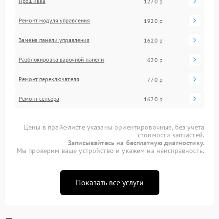
Прошивка
1270 р
Ремонт модуля управления
1920 р
Замена панели управления
1620 р
Разблокировка варочной панели
620 р
Ремонт переключателя
770 р
Ремонт сенсора
1620 р
Цены в прайс-листе указаны ориентировочные, без учета
стоимости запчастей.
Записывайтесь на бесплатную диагностику.
Мы проверим ваше устройство и укажем на неисправность.
Показать все услуги